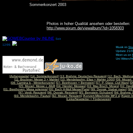
Sommerkonzert 2003
Photos in hoher Qualität ansehen oder bestellen:
http://www.pixum.de/viewalbum/?id=1058303
Seit
12/99.
Musik im
Stu
Update 21/
Meet us on
Uni Witten/
[
Anfangsseite
] [
14: Sommerkonzert
] [
13: Brahms: Deutsches Requiem
] [
12: Bach: Weihna
[
11: Bruckner: Messe 3 + Mahler
] [
10: Mendelssohn: Elias + Mahler 1000
] [
09: Mozart
[
08: Carmina b., Winterkonzerte
] [
07: Beethoven + Bernstein
] [
07: P. Glass: Civil Wars
] [
0
[
05: Mozart: Messe c -Moll
] [
04: Händel: Messias
] [
03: Max Bruch: Moses
] [
02: Hayd
[
01: Beethoven: Missa solemnis
] [
00: Bach H-Moll Messe/Paris
] [
99: Dvorak: Stabat mater
] [
98:
[
97: Verdi: Requiem
] [
96: Dvorak: Requiem
] [
95: Bernstein /Schubert
] [
94: Brahms:
[
93: Mendelssohn: Paulus
] [
92: Mozart: Requiem
] [
Konzert-Mitschnitte MP3 s
] [
Käptn I
[
Links/Newsletter + Förderverein
]