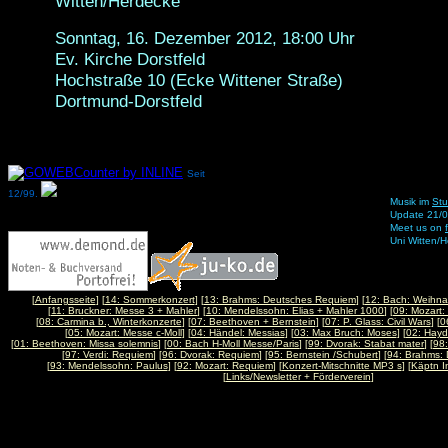
Witten/Herdecke
Sonntag, 16. Dezember 2012, 18:00 Uhr
Ev. Kirche Dorstfeld
Hochstraße 10 (Ecke Wittener Straße)
Dortmund-Dorstfeld
Seit
12/99.
Musik im
Stu
Update 21/
Meet us on
Uni Witten/
[
Anfangsseite
] [
14: Sommerkonzert
] [
13: Brahms: Deutsches Requiem
] [
12: Bach: Weihna
[
11: Bruckner: Messe 3 + Mahler
] [
10: Mendelssohn: Elias + Mahler 1000
] [
09: Mozart
[
08: Carmina b., Winterkonzerte
] [
07: Beethoven + Bernstein
] [
07: P. Glass: Civil Wars
] [
0
[
05: Mozart: Messe c-Moll
] [
04: Händel: Messias
] [
03: Max Bruch: Moses
] [
02: Hayd
[
01: Beethoven: Missa solemnis
] [
00: Bach H-Moll Messe/Paris
] [
99: Dvorak: Stabat mater
] [
98:
[
97: Verdi: Requiem
] [
96: Dvorak: Requiem
] [
95: Bernstein /Schubert
] [
94: Brahms:
[
93: Mendelssohn: Paulus
] [
92: Mozart: Requiem
] [
Konzert-Mitschnitte MP3 s
] [
Käptn I
[
Links/Newsletter + Förderverein
]