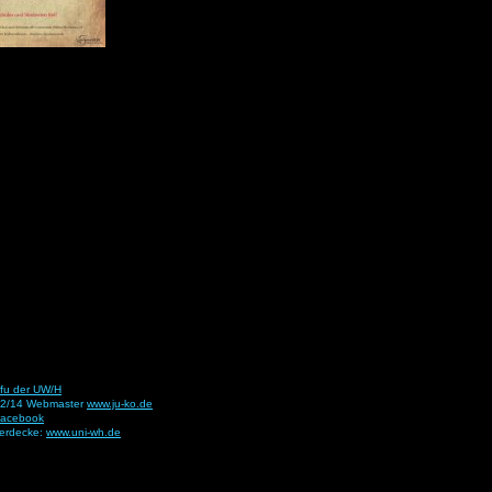
fu der UW/H
12/14 Webmaster
www.ju-ko.de
facebook
Herdecke:
www.uni-wh.de