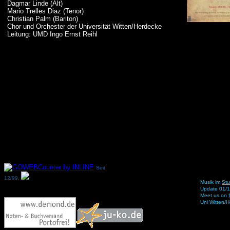
Dagmar Linde (Alt)
Mario Trelles Diaz (Tenor)
Christian Palm (Bariton)
Chor und Orchester der Universität Witten/Herdecke
Leitung: UMD Ingo Ernst Reihl
Seit
12/99.
Musik im
Stu
Update 01/
Meet us on
Uni Witten/